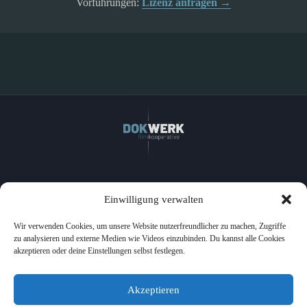
Vorführungen:
Lizenz anfragen →
Einwilligung verwalten
Home
Filme
Wir verwenden Cookies, um unsere Website nutzerfreundlicher zu machen, Zugriffe
Ansehen
zu analysieren und externe Medien wie Videos einzubinden. Du kannst alle Cookies
Events
akzeptieren oder deine Einstellungen selbst festlegen.
Film lizenzieren
Über uns
Presse
Akzeptieren
Kontakt
Datenschutz